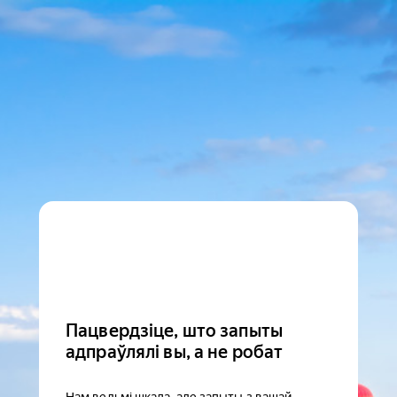
Пацвердзіце, што запыты
адпраўлялі вы, а не робат