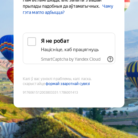
Нам вельмі шкада, але запыты з вашай
прылады падобныя да аўтаматычных.
Чаму
гэта магло адбыцца?
Я не робат
Націсніце, каб працягнуць
SmartCaptcha by Yandex Cloud
Калі ў вас узніклі праблемы, калі ласка,
скарыстайце
формай зваротнай сувязі
9176061512003803331
:
1786001413