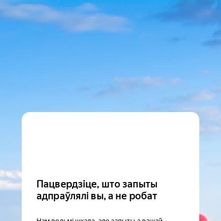
Пацвердзіце, што запыты
адпраўлялі вы, а не робат