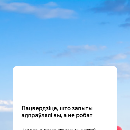
Пацвердзіце, што запыты
адпраўлялі вы, а не робат