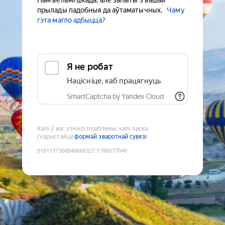
Нам вельмі шкада, але запыты з вашай
прылады падобныя да аўтаматычных.
Чаму
гэта магло адбыцца?
Я не робат
Націсніце, каб працягнуць
SmartCaptcha by Yandex Cloud
Калі ў вас узніклі праблемы, калі ласка,
скарыстайце
формай зваротнай сувязі
9181137308848666327
:
1786077048