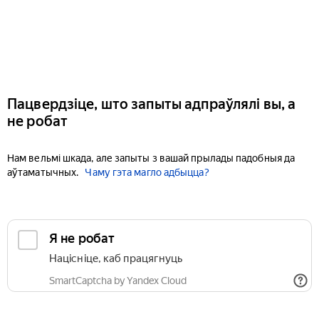
Пацвердзіце, што запыты адпраўлялі вы, а
не робат
Нам вельмі шкада, але запыты з вашай прылады падобныя да
аўтаматычных.
Чаму гэта магло адбыцца?
Я не робат
Націсніце, каб працягнуць
SmartCaptcha by Yandex Cloud