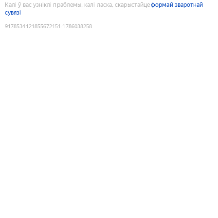
Калі ў вас узніклі праблемы, калі ласка, скарыстайце
формай зваротнай
сувязі
9178534121855672151
:
1786038258