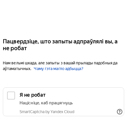
Пацвердзіце, што запыты адпраўлялі вы, а
не робат
Нам вельмі шкада, але запыты з вашай прылады падобныя да
аўтаматычных.
Чаму гэта магло адбыцца?
Я не робат
Націсніце, каб працягнуць
SmartCaptcha by Yandex Cloud