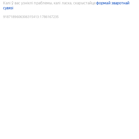
Калі ў вас узніклі праблемы, калі ласка, скарыстайце
формай зваротнай
сувязі
9187189606306315413
:
1786167235