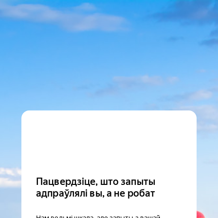
Пацвердзіце, што запыты
адпраўлялі вы, а не робат