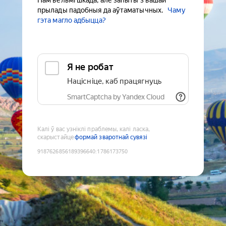
Нам вельмі шкада, але запыты з вашай
прылады падобныя да аўтаматычных.
Чаму
гэта магло адбыцца?
Я не робат
Націсніце, каб працягнуць
SmartCaptcha by Yandex Cloud
Калі ў вас узніклі праблемы, калі ласка,
скарыстайце
формай зваротнай сувязі
9187626856189396640
:
1786173750