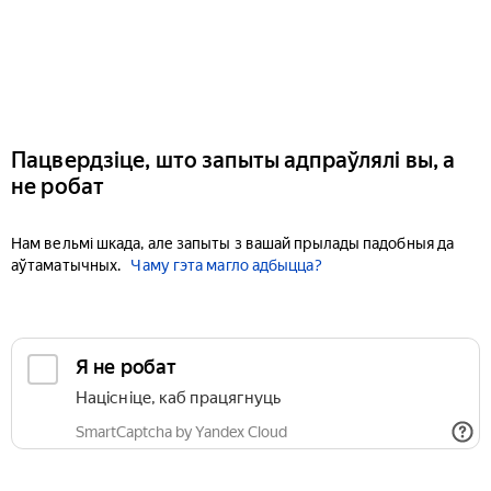
Пацвердзіце, што запыты адпраўлялі вы, а
не робат
Нам вельмі шкада, але запыты з вашай прылады падобныя да
аўтаматычных.
Чаму гэта магло адбыцца?
Я не робат
Націсніце, каб працягнуць
SmartCaptcha by Yandex Cloud