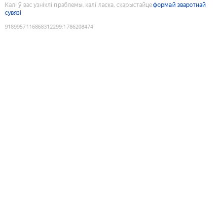
Калі ў вас узніклі праблемы, калі ласка, скарыстайце
формай зваротнай
сувязі
9189957116868312299
:
1786208474