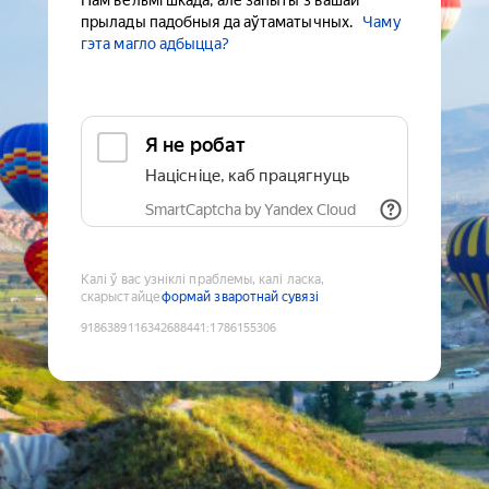
Нам вельмі шкада, але запыты з вашай
прылады падобныя да аўтаматычных.
Чаму
гэта магло адбыцца?
Я не робат
Націсніце, каб працягнуць
SmartCaptcha by Yandex Cloud
Калі ў вас узніклі праблемы, калі ласка,
скарыстайце
формай зваротнай сувязі
9186389116342688441
:
1786155306