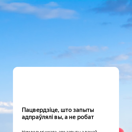
Пацвердзіце, што запыты
адпраўлялі вы, а не робат