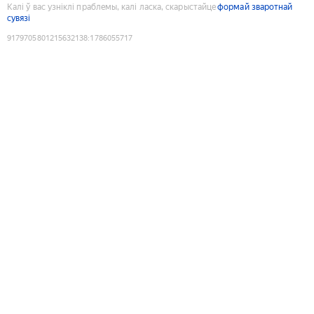
Калі ў вас узніклі праблемы, калі ласка, скарыстайце
формай зваротнай
сувязі
9179705801215632138
:
1786055717