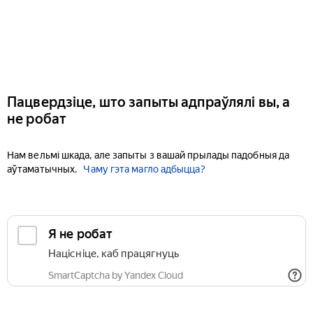
Пацвердзіце, што запыты адпраўлялі вы, а
не робат
Нам вельмі шкада, але запыты з вашай прылады падобныя да
аўтаматычных.
Чаму гэта магло адбыцца?
Я не робат
Націсніце, каб працягнуць
SmartCaptcha by Yandex Cloud