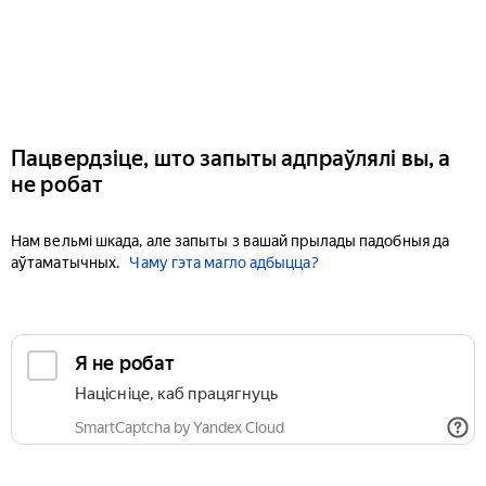
Пацвердзіце, што запыты адпраўлялі вы, а
не робат
Нам вельмі шкада, але запыты з вашай прылады падобныя да
аўтаматычных.
Чаму гэта магло адбыцца?
Я не робат
Націсніце, каб працягнуць
SmartCaptcha by Yandex Cloud