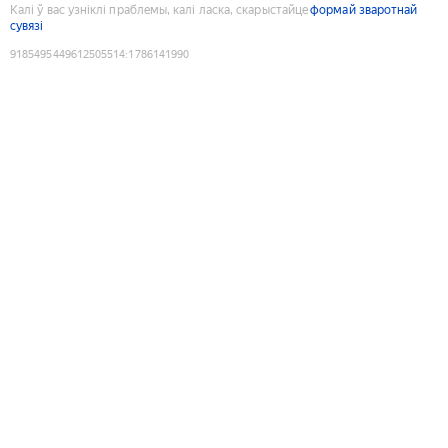
Калі ў вас узніклі праблемы, калі ласка, скарыстайце
формай зваротнай
сувязі
9185495449612505514
:
1786141990