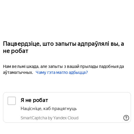
Пацвердзіце, што запыты адпраўлялі вы, а
не робат
Нам вельмі шкада, але запыты з вашай прылады падобныя да
аўтаматычных.
Чаму гэта магло адбыцца?
Я не робат
Націсніце, каб працягнуць
SmartCaptcha by Yandex Cloud