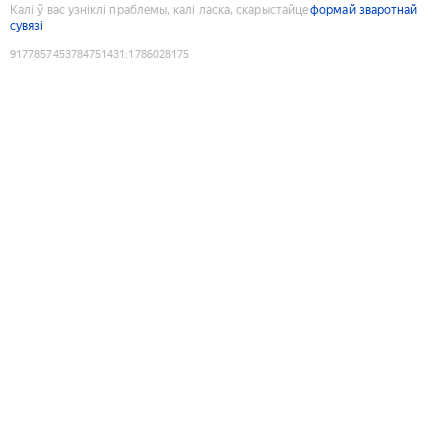
Калі ў вас узніклі праблемы, калі ласка, скарыстайце
формай зваротнай
сувязі
9177857453784751431
:
1786028175