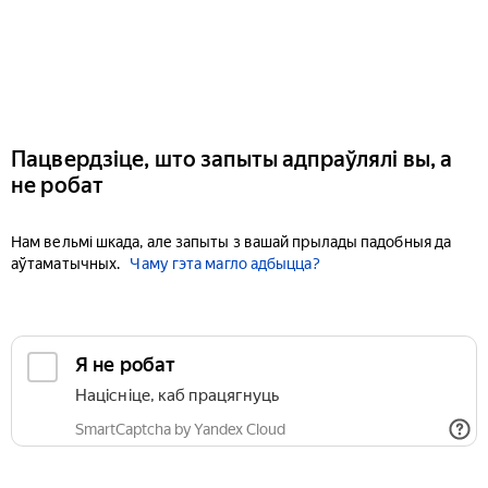
Пацвердзіце, што запыты адпраўлялі вы, а
не робат
Нам вельмі шкада, але запыты з вашай прылады падобныя да
аўтаматычных.
Чаму гэта магло адбыцца?
Я не робат
Націсніце, каб працягнуць
SmartCaptcha by Yandex Cloud