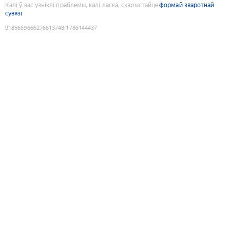
Калі ў вас узніклі праблемы, калі ласка, скарыстайце
формай зваротнай
сувязі
9185659666276613748
:
1786144437