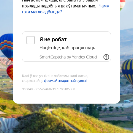
Нам вельмі шкада, але запыты з вашай
прылады падобныя да аўтаматычных.
Чаму
гэта магло адбыцца?
Я не робат
Націсніце, каб працягнуць
SmartCaptcha by Yandex Cloud
Калі ў вас узніклі праблемы, калі ласка,
скарыстайце
формай зваротнай сувязі
9188405335522460719
:
1786185350