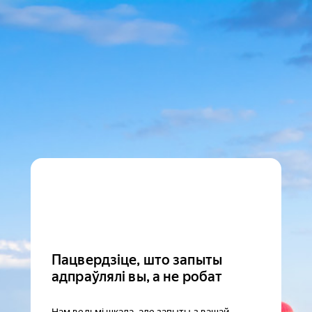
Пацвердзіце, што запыты
адпраўлялі вы, а не робат