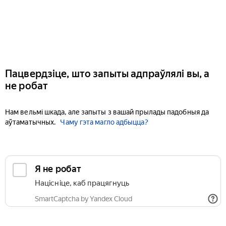
Пацвердзіце, што запыты адпраўлялі вы, а
не робат
Нам вельмі шкада, але запыты з вашай прылады падобныя да
аўтаматычных.
Чаму гэта магло адбыцца?
Я не робат
Націсніце, каб працягнуць
SmartCaptcha by Yandex Cloud