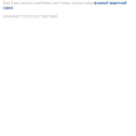
Калі ў вас узніклі праблемы, калі ласка, скарыстайце
формай зваротнай
сувязі
9184948871133721516
:
1786133845