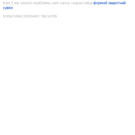
Калі ў вас узніклі праблемы, калі ласка, скарыстайце
формай зваротнай
сувязі
9185615906129200408
:
1786143785