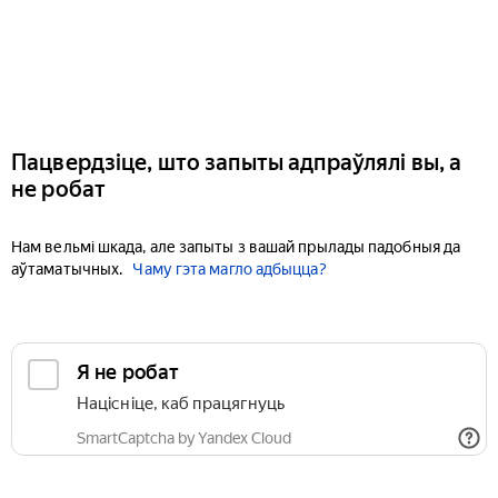
Пацвердзіце, што запыты адпраўлялі вы, а
не робат
Нам вельмі шкада, але запыты з вашай прылады падобныя да
аўтаматычных.
Чаму гэта магло адбыцца?
Я не робат
Націсніце, каб працягнуць
SmartCaptcha by Yandex Cloud