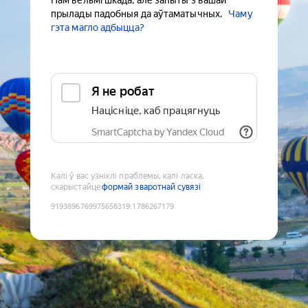
Нам вельмі шкада, але запыты з вашай
прылады падобныя да аўтаматычных.
Чаму
гэта магло адбыцца?
Я не робат
Націсніце, каб працягнуць
SmartCaptcha by Yandex Cloud
Калі ў вас узніклі праблемы, калі ласка,
скарыстайце
формай зваротнай сувязі
9193896769975658319
:
1786267179