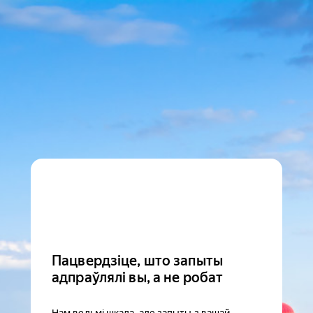
Пацвердзіце, што запыты
адпраўлялі вы, а не робат