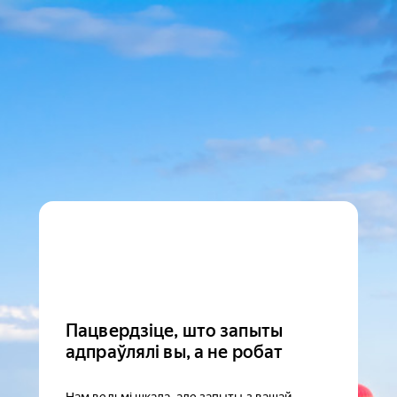
Пацвердзіце, што запыты
адпраўлялі вы, а не робат