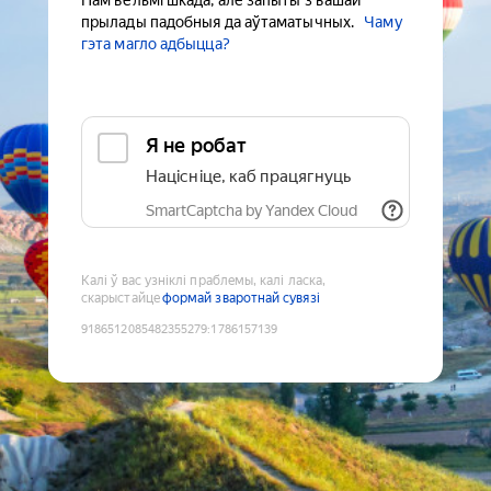
Нам вельмі шкада, але запыты з вашай
прылады падобныя да аўтаматычных.
Чаму
гэта магло адбыцца?
Я не робат
Націсніце, каб працягнуць
SmartCaptcha by Yandex Cloud
Калі ў вас узніклі праблемы, калі ласка,
скарыстайце
формай зваротнай сувязі
9186512085482355279
:
1786157139