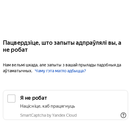
Пацвердзіце, што запыты адпраўлялі вы, а
не робат
Нам вельмі шкада, але запыты з вашай прылады падобныя да
аўтаматычных.
Чаму гэта магло адбыцца?
Я не робат
Націсніце, каб працягнуць
SmartCaptcha by Yandex Cloud