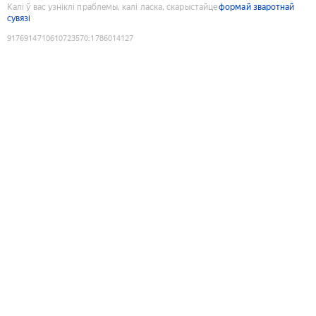
Калі ў вас узніклі праблемы, калі ласка, скарыстайце
формай зваротнай
сувязі
9176914710610723570
:
1786014127