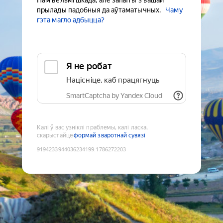
Нам вельмі шкада, але запыты з вашай
прылады падобныя да аўтаматычных.
Чаму
гэта магло адбыцца?
Я не робат
Націсніце, каб працягнуць
SmartCaptcha by Yandex Cloud
Калі ў вас узніклі праблемы, калі ласка,
скарыстайце
формай зваротнай сувязі
9194233944036234199
:
1786272203