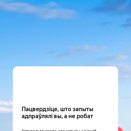
Пацвердзіце, што запыты
адпраўлялі вы, а не робат