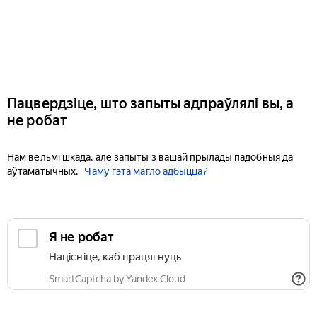
Пацвердзіце, што запыты адпраўлялі вы, а
не робат
Нам вельмі шкада, але запыты з вашай прылады падобныя да
аўтаматычных.
Чаму гэта магло адбыцца?
Я не робат
Націсніце, каб працягнуць
SmartCaptcha by Yandex Cloud