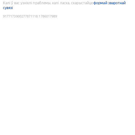
Калі ў вас узніклі праблемы, калі ласка, скарыстайце
формай зваротнай
сувязі
9177173900277871118
:
1786017989