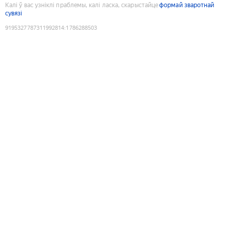
Калі ў вас узніклі праблемы, калі ласка, скарыстайце
формай зваротнай
сувязі
9195327787311992814
:
1786288503