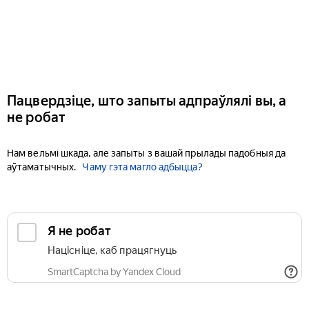
Пацвердзіце, што запыты адпраўлялі вы, а
не робат
Нам вельмі шкада, але запыты з вашай прылады падобныя да
аўтаматычных.
Чаму гэта магло адбыцца?
Я не робат
Націсніце, каб працягнуць
SmartCaptcha by Yandex Cloud