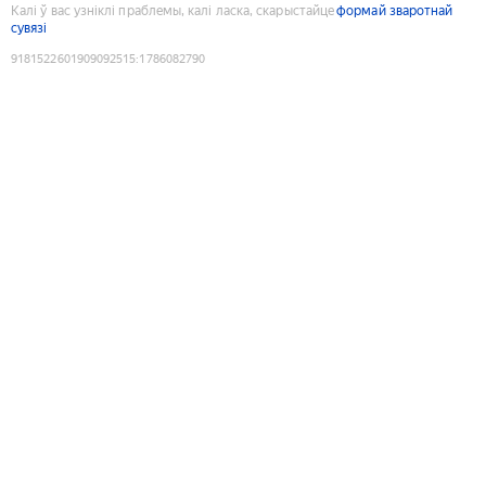
Калі ў вас узніклі праблемы, калі ласка, скарыстайце
формай зваротнай
сувязі
9181522601909092515
:
1786082790