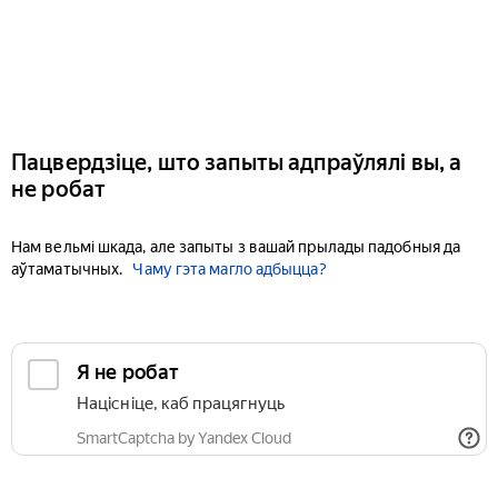
Пацвердзіце, што запыты адпраўлялі вы, а
не робат
Нам вельмі шкада, але запыты з вашай прылады падобныя да
аўтаматычных.
Чаму гэта магло адбыцца?
Я не робат
Націсніце, каб працягнуць
SmartCaptcha by Yandex Cloud