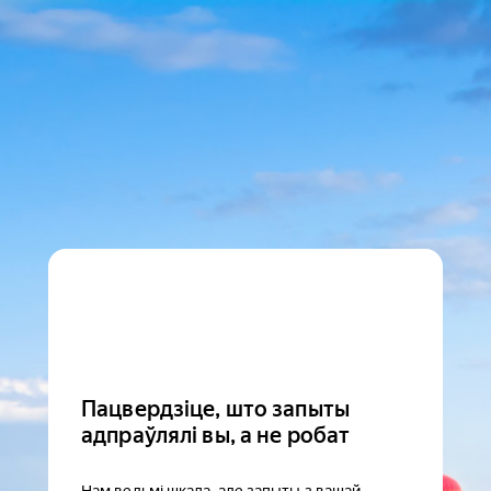
Пацвердзіце, што запыты
адпраўлялі вы, а не робат