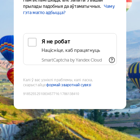
Нам вельмі шкада, але запыты з вашай
прылады падобныя да аўтаматычных.
Чаму
гэта магло адбыцца?
Я не робат
Націсніце, каб працягнуць
SmartCaptcha by Yandex Cloud
Калі ў вас узніклі праблемы, калі ласка,
скарыстайце
формай зваротнай сувязі
9185255251083457716
:
1786138410