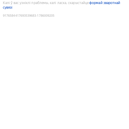
Калі ў вас узніклі праблемы, калі ласка, скарыстайце
формай зваротнай
сувязі
9176584417693539683
:
1786009205