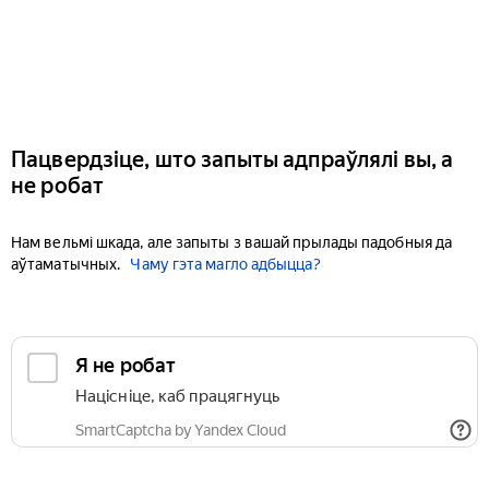
Пацвердзіце, што запыты адпраўлялі вы, а
не робат
Нам вельмі шкада, але запыты з вашай прылады падобныя да
аўтаматычных.
Чаму гэта магло адбыцца?
Я не робат
Націсніце, каб працягнуць
SmartCaptcha by Yandex Cloud