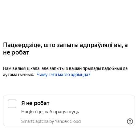
Пацвердзіце, што запыты адпраўлялі вы, а
не робат
Нам вельмі шкада, але запыты з вашай прылады падобныя да
аўтаматычных.
Чаму гэта магло адбыцца?
Я не робат
Націсніце, каб працягнуць
SmartCaptcha by Yandex Cloud