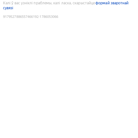
Калі ў вас узніклі праблемы, калі ласка, скарыстайце
формай зваротнай
сувязі
9179527886557466192
:
1786053066