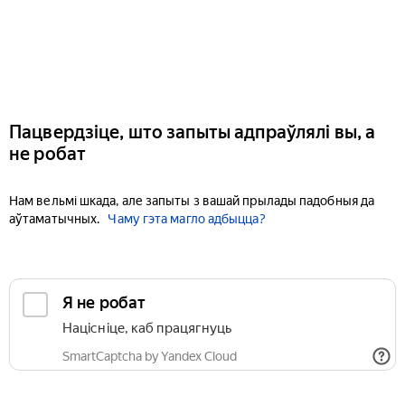
Пацвердзіце, што запыты адпраўлялі вы, а
не робат
Нам вельмі шкада, але запыты з вашай прылады падобныя да
аўтаматычных.
Чаму гэта магло адбыцца?
Я не робат
Націсніце, каб працягнуць
SmartCaptcha by Yandex Cloud