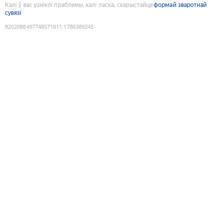
Калі ў вас узніклі праблемы, калі ласка, скарыстайце
формай зваротнай
сувязі
9202088497748571811
:
1786389245