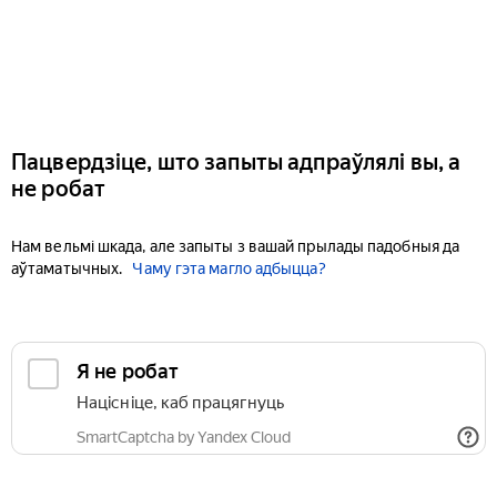
Пацвердзіце, што запыты адпраўлялі вы, а
не робат
Нам вельмі шкада, але запыты з вашай прылады падобныя да
аўтаматычных.
Чаму гэта магло адбыцца?
Я не робат
Націсніце, каб працягнуць
SmartCaptcha by Yandex Cloud