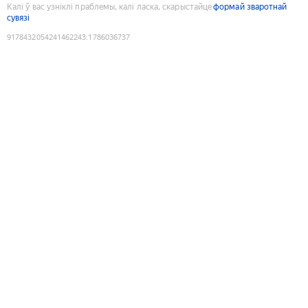
Калі ў вас узніклі праблемы, калі ласка, скарыстайце
формай зваротнай
сувязі
9178432054241462243
:
1786036737