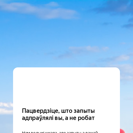
Пацвердзіце, што запыты
адпраўлялі вы, а не робат