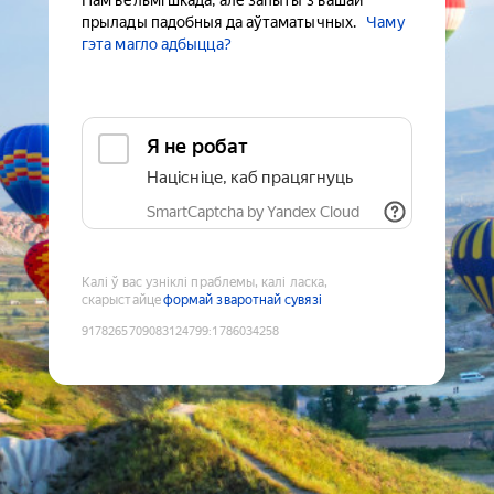
Нам вельмі шкада, але запыты з вашай
прылады падобныя да аўтаматычных.
Чаму
гэта магло адбыцца?
Я не робат
Націсніце, каб працягнуць
SmartCaptcha by Yandex Cloud
Калі ў вас узніклі праблемы, калі ласка,
скарыстайце
формай зваротнай сувязі
9178265709083124799
:
1786034258