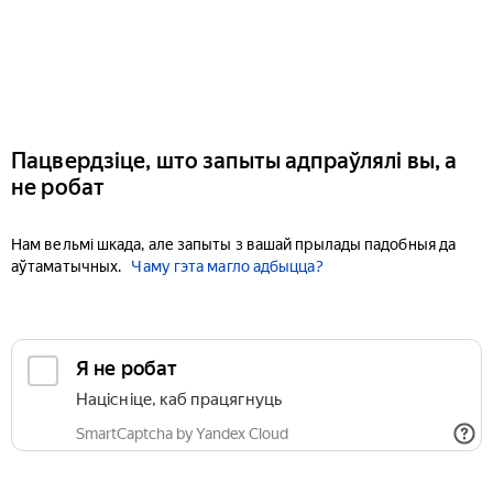
Пацвердзіце, што запыты адпраўлялі вы, а
не робат
Нам вельмі шкада, але запыты з вашай прылады падобныя да
аўтаматычных.
Чаму гэта магло адбыцца?
Я не робат
Націсніце, каб працягнуць
SmartCaptcha by Yandex Cloud