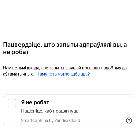
Пацвердзіце, што запыты адпраўлялі вы, а
не робат
Нам вельмі шкада, але запыты з вашай прылады падобныя да
аўтаматычных.
Чаму гэта магло адбыцца?
Я не робат
Націсніце, каб працягнуць
SmartCaptcha by Yandex Cloud