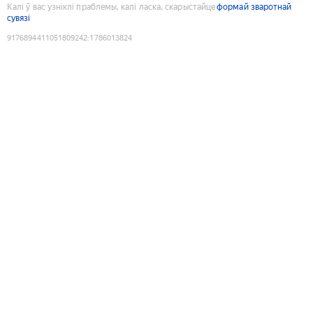
Калі ў вас узніклі праблемы, калі ласка, скарыстайце
формай зваротнай
сувязі
9176894411051809242
:
1786013824