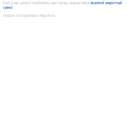
Калі ў вас узніклі праблемы, калі ласка, скарыстайце
формай зваротнай
сувязі
9194431733722697646
:
1786275151