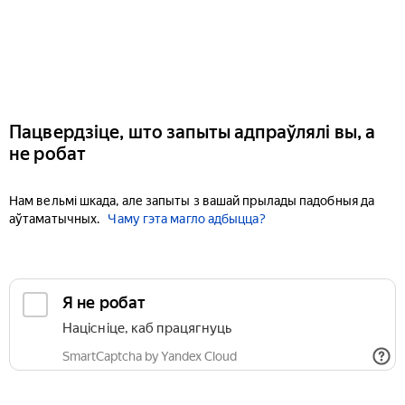
Пацвердзіце, што запыты адпраўлялі вы, а
не робат
Нам вельмі шкада, але запыты з вашай прылады падобныя да
аўтаматычных.
Чаму гэта магло адбыцца?
Я не робат
Націсніце, каб працягнуць
SmartCaptcha by Yandex Cloud