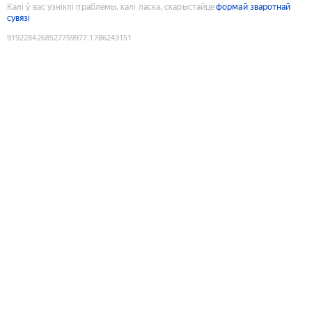
Калі ў вас узніклі праблемы, калі ласка, скарыстайце
формай зваротнай
сувязі
9192284268527759977
:
1786243151