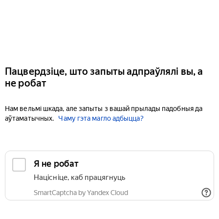
Пацвердзіце, што запыты адпраўлялі вы, а
не робат
Нам вельмі шкада, але запыты з вашай прылады падобныя да
аўтаматычных.
Чаму гэта магло адбыцца?
Я не робат
Націсніце, каб працягнуць
SmartCaptcha by Yandex Cloud