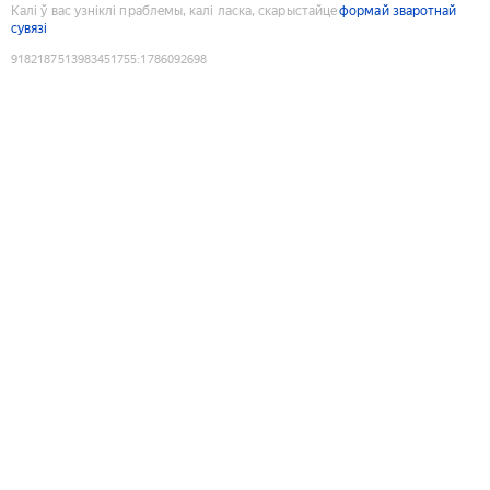
Калі ў вас узніклі праблемы, калі ласка, скарыстайце
формай зваротнай
сувязі
9182187513983451755
:
1786092698