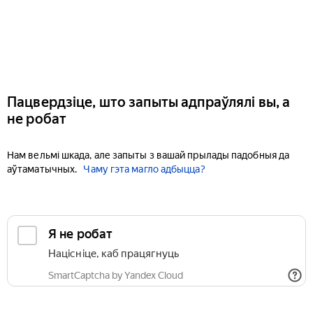
Пацвердзіце, што запыты адпраўлялі вы, а
не робат
Нам вельмі шкада, але запыты з вашай прылады падобныя да
аўтаматычных.
Чаму гэта магло адбыцца?
Я не робат
Націсніце, каб працягнуць
SmartCaptcha by Yandex Cloud