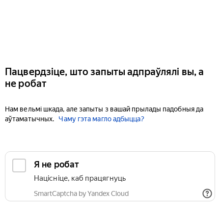
Пацвердзіце, што запыты адпраўлялі вы, а
не робат
Нам вельмі шкада, але запыты з вашай прылады падобныя да
аўтаматычных.
Чаму гэта магло адбыцца?
Я не робат
Націсніце, каб працягнуць
SmartCaptcha by Yandex Cloud