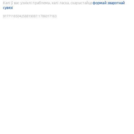
Калі ў вас узніклі праблемы, калі ласка, скарыстайце
формай зваротнай
сувязі
9177118504258819087
:
1786017163