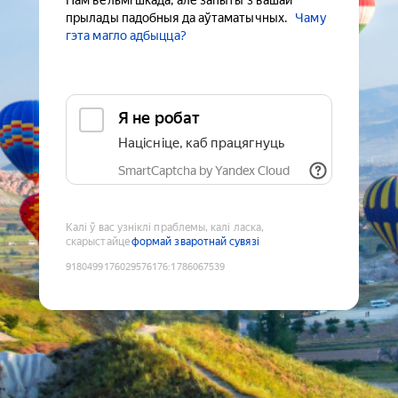
Нам вельмі шкада, але запыты з вашай
прылады падобныя да аўтаматычных.
Чаму
гэта магло адбыцца?
Я не робат
Націсніце, каб працягнуць
SmartCaptcha by Yandex Cloud
Калі ў вас узніклі праблемы, калі ласка,
скарыстайце
формай зваротнай сувязі
9180499176029576176
:
1786067539