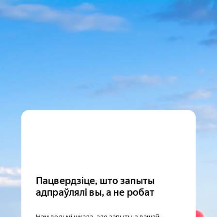
Пацвердзіце, што запыты
адпраўлялі вы, а не робат