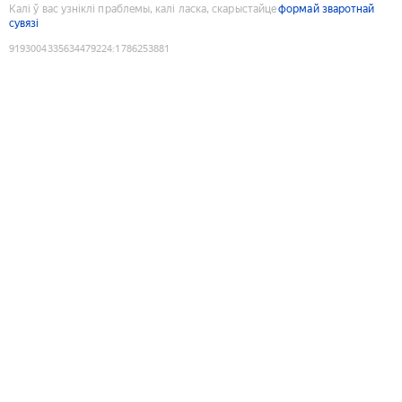
Калі ў вас узніклі праблемы, калі ласка, скарыстайце
формай зваротнай
сувязі
9193004335634479224
:
1786253881