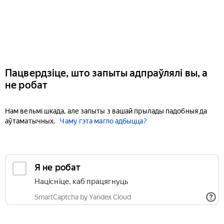
Пацвердзіце, што запыты адпраўлялі вы, а
не робат
Нам вельмі шкада, але запыты з вашай прылады падобныя да
аўтаматычных.
Чаму гэта магло адбыцца?
Я не робат
Націсніце, каб працягнуць
SmartCaptcha by Yandex Cloud