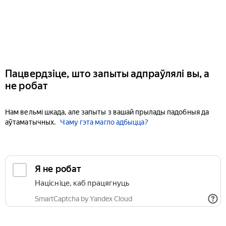
Пацвердзіце, што запыты адпраўлялі вы, а
не робат
Нам вельмі шкада, але запыты з вашай прылады падобныя да
аўтаматычных.
Чаму гэта магло адбыцца?
Я не робат
Націсніце, каб працягнуць
SmartCaptcha by Yandex Cloud