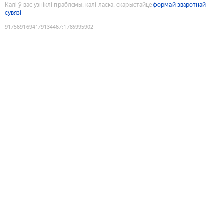
Калі ў вас узніклі праблемы, калі ласка, скарыстайце
формай зваротнай
сувязі
9175691694179134467
:
1785995902