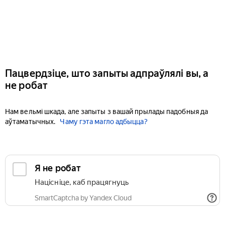
Пацвердзіце, што запыты адпраўлялі вы, а
не робат
Нам вельмі шкада, але запыты з вашай прылады падобныя да
аўтаматычных.
Чаму гэта магло адбыцца?
Я не робат
Націсніце, каб працягнуць
SmartCaptcha by Yandex Cloud