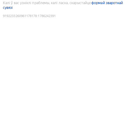
Калі ў вас узніклі праблемы, калі ласка, скарыстайце
формай зваротнай
сувязі
9192233260961178178
:
1786242391