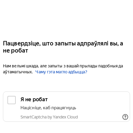
Пацвердзіце, што запыты адпраўлялі вы, а
не робат
Нам вельмі шкада, але запыты з вашай прылады падобныя да
аўтаматычных.
Чаму гэта магло адбыцца?
Я не робат
Націсніце, каб працягнуць
SmartCaptcha by Yandex Cloud