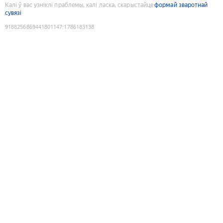
Калі ў вас узніклі праблемы, калі ласка, скарыстайце
формай зваротнай
сувязі
9188256869441801147
:
1786183138