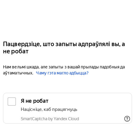
Пацвердзіце, што запыты адпраўлялі вы, а
не робат
Нам вельмі шкада, але запыты з вашай прылады падобныя да
аўтаматычных.
Чаму гэта магло адбыцца?
Я не робат
Націсніце, каб працягнуць
SmartCaptcha by Yandex Cloud