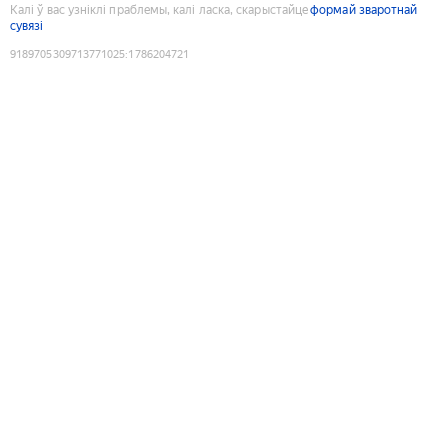
Калі ў вас узніклі праблемы, калі ласка, скарыстайце
формай зваротнай
сувязі
9189705309713771025
:
1786204721