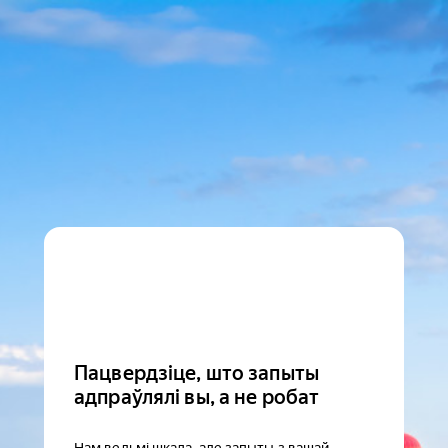
Пацвердзіце, што запыты
адпраўлялі вы, а не робат