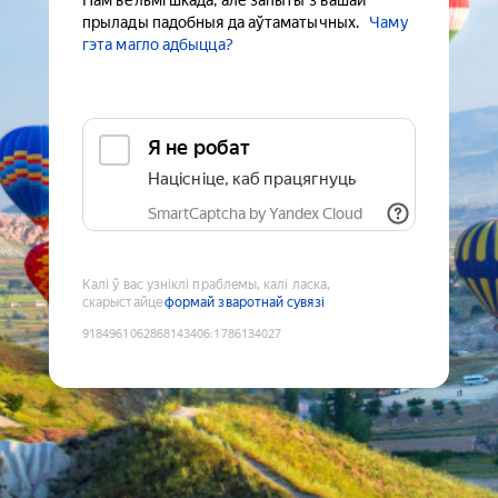
Нам вельмі шкада, але запыты з вашай
прылады падобныя да аўтаматычных.
Чаму
гэта магло адбыцца?
Я не робат
Націсніце, каб працягнуць
SmartCaptcha by Yandex Cloud
Калі ў вас узніклі праблемы, калі ласка,
скарыстайце
формай зваротнай сувязі
9184961062868143406
:
1786134027