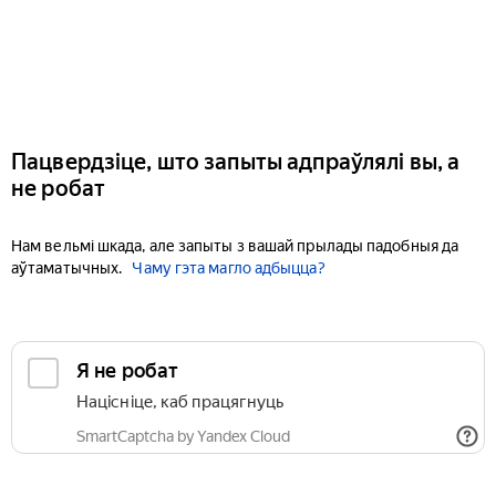
Пацвердзіце, што запыты адпраўлялі вы, а
не робат
Нам вельмі шкада, але запыты з вашай прылады падобныя да
аўтаматычных.
Чаму гэта магло адбыцца?
Я не робат
Націсніце, каб працягнуць
SmartCaptcha by Yandex Cloud