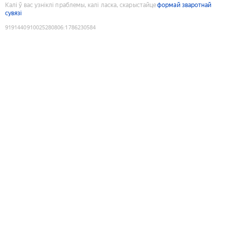
Калі ў вас узніклі праблемы, калі ласка, скарыстайце
формай зваротнай
сувязі
9191440910025280806
:
1786230584