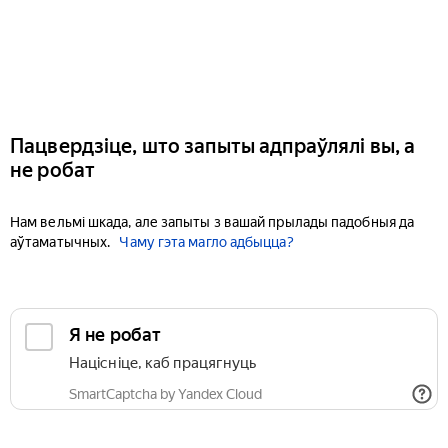
Пацвердзіце, што запыты адпраўлялі вы, а
не робат
Нам вельмі шкада, але запыты з вашай прылады падобныя да
аўтаматычных.
Чаму гэта магло адбыцца?
Я не робат
Націсніце, каб працягнуць
SmartCaptcha by Yandex Cloud