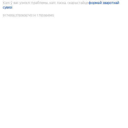
Калі ў вас узніклі праблемы, калі ласка, скарыстайце
формай зваротнай
сувязі
9174956378060674514
:
1785984945