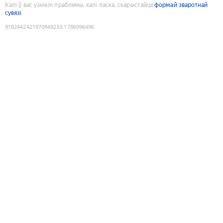
Калі ў вас узніклі праблемы, калі ласка, скарыстайце
формай зваротнай
сувязі
9182442421970849233
:
1786096496