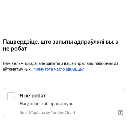
Пацвердзіце, што запыты адпраўлялі вы, а
не робат
Нам вельмі шкада, але запыты з вашай прылады падобныя да
аўтаматычных.
Чаму гэта магло адбыцца?
Я не робат
Націсніце, каб працягнуць
SmartCaptcha by Yandex Cloud