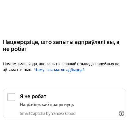
Пацвердзіце, што запыты адпраўлялі вы, а
не робат
Нам вельмі шкада, але запыты з вашай прылады падобныя да
аўтаматычных.
Чаму гэта магло адбыцца?
Я не робат
Націсніце, каб працягнуць
SmartCaptcha by Yandex Cloud