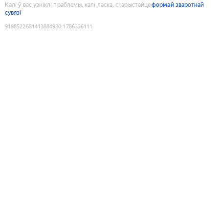
Калі ў вас узніклі праблемы, калі ласка, скарыстайце
формай зваротнай
сувязі
9198522681413884930
:
1786336111