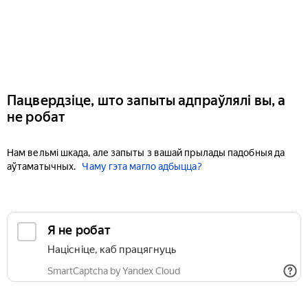
Пацвердзіце, што запыты адпраўлялі вы, а
не робат
Нам вельмі шкада, але запыты з вашай прылады падобныя да
аўтаматычных.
Чаму гэта магло адбыцца?
Я не робат
Націсніце, каб працягнуць
SmartCaptcha by Yandex Cloud