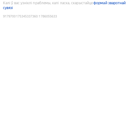
Калі ў вас узніклі праблемы, калі ласка, скарыстайце
формай зваротнай
сувязі
9179700175345337360
:
1786055633