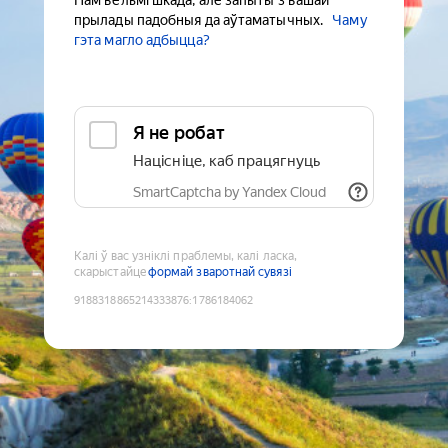
Нам вельмі шкада, але запыты з вашай
прылады падобныя да аўтаматычных.
Чаму
гэта магло адбыцца?
Я не робат
Націсніце, каб працягнуць
SmartCaptcha by Yandex Cloud
Калі ў вас узніклі праблемы, калі ласка,
скарыстайце
формай зваротнай сувязі
9188318865214333876
:
1786184062