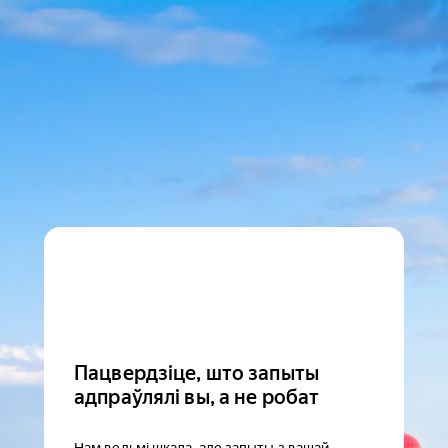
Пацвердзіце, што запыты
адпраўлялі вы, а не робат