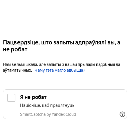
Пацвердзіце, што запыты адпраўлялі вы, а
не робат
Нам вельмі шкада, але запыты з вашай прылады падобныя да
аўтаматычных.
Чаму гэта магло адбыцца?
Я не робат
Націсніце, каб працягнуць
SmartCaptcha by Yandex Cloud