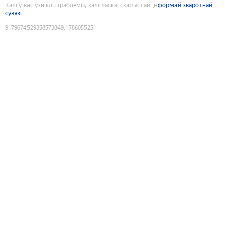
Калі ў вас узніклі праблемы, калі ласка, скарыстайце
формай зваротнай
сувязі
9179674529358573849
:
1786055251