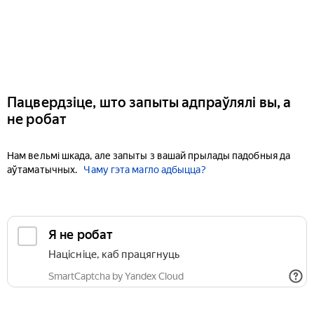
Пацвердзіце, што запыты адпраўлялі вы, а
не робат
Нам вельмі шкада, але запыты з вашай прылады падобныя да
аўтаматычных.
Чаму гэта магло адбыцца?
Я не робат
Націсніце, каб працягнуць
SmartCaptcha by Yandex Cloud