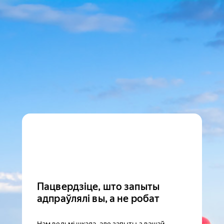
Пацвердзіце, што запыты
адпраўлялі вы, а не робат