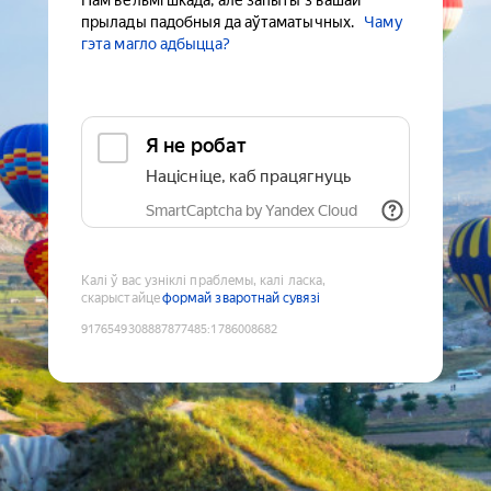
Нам вельмі шкада, але запыты з вашай
прылады падобныя да аўтаматычных.
Чаму
гэта магло адбыцца?
Я не робат
Націсніце, каб працягнуць
SmartCaptcha by Yandex Cloud
Калі ў вас узніклі праблемы, калі ласка,
скарыстайце
формай зваротнай сувязі
9176549308887877485
:
1786008682